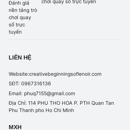
chơi quay số trực tuyến
LIÊN HỆ
Website:creativebeginningsoflenoir.com
SĐT: 0967316136
Email:
phuq7155@gmail.com
Địa Chỉ: 114 PHU THO HOA P. PTH Quan Tan
Phu Thanh pho Ho Chi Minh
MXH