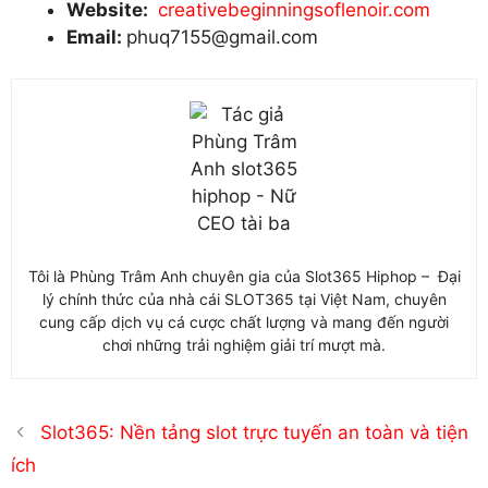
Website:
creativebeginningsoflenoir.com
Email:
phuq7155@gmail.com
Tôi là Phùng Trâm Anh chuyên gia của Slot365 Hiphop – Đại
lý chính thức của nhà cái SLOT365 tại Việt Nam, chuyên
cung cấp dịch vụ cá cược chất lượng và mang đến người
chơi những trải nghiệm giải trí mượt mà.
Slot365: Nền tảng slot trực tuyến an toàn và tiện
ích