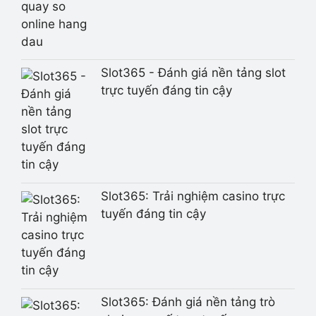
Slot365 - Đánh giá nền tảng slot
trực tuyến đáng tin cậy
Slot365: Trải nghiệm casino trực
tuyến đáng tin cậy
Slot365: Đánh giá nền tảng trò