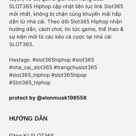
SLOT365 Hiphop cập nhật liên tục link Slot365
mới nhất, không bị chặn cùng khuyến mãi hấp
dẫn từ nhà cái. Theo dõi Slot365 Hiphop nhận
hướng dẫn, cách chơi, tin tức game, thể thao &
sự kiện mới từ các kèo cá cược tại nhà cái
SLOT365.
Hastags: #slot365hiphop #slot365
#nha_cai_slot365 #trangchuslot365
#slot365_hiphop #slot365hipop
#Slot365_hiphop
protect by @elonmusk198558
HƯỚNG DẪN
Đăng Ký SLOT365