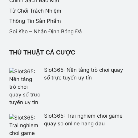
Chính Sách Bảo Mật
Từ Chối Trách Nhiệm
Thông Tin Sản Phẩm
Soi Kèo – Nhận Định Bóng Đá
THỦ THUẬT CÁ CƯỢC
Slot365: Nền tảng trò chơi quay
số trực tuyến uy tín
Slot365: Trai nghiem choi game
quay so online hang dau