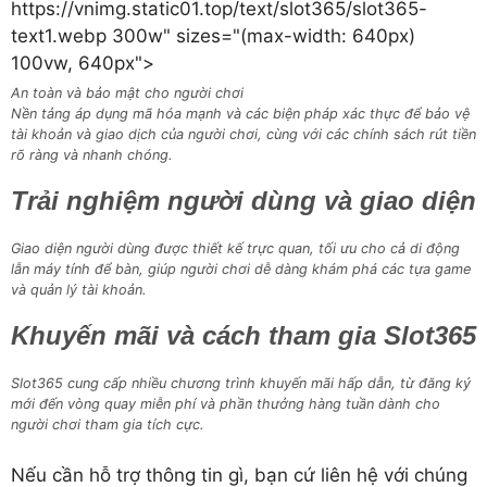
https://vnimg.static01.top/text/slot365/slot365-
text1.webp 300w" sizes="(max-width: 640px)
100vw, 640px">
An toàn và bảo mật cho người chơi
Nền tảng áp dụng mã hóa mạnh và các biện pháp xác thực để bảo vệ
tài khoản và giao dịch của người chơi, cùng với các chính sách rút tiền
rõ ràng và nhanh chóng.
Trải nghiệm người dùng và giao diện
Giao diện người dùng được thiết kế trực quan, tối ưu cho cả di động
lẫn máy tính để bàn, giúp người chơi dễ dàng khám phá các tựa game
và quản lý tài khoản.
Khuyến mãi và cách tham gia Slot365
Slot365 cung cấp nhiều chương trình khuyến mãi hấp dẫn, từ đăng ký
mới đến vòng quay miễn phí và phần thưởng hàng tuần dành cho
người chơi tham gia tích cực.
Nếu cần hỗ trợ thông tin gì, bạn cứ liên hệ với chúng