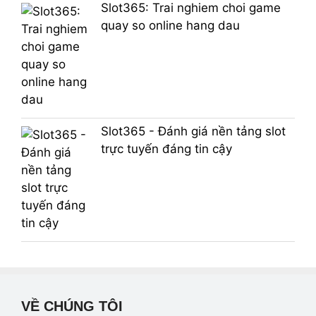
Slot365: Trai nghiem choi game
quay so online hang dau
Slot365 - Đánh giá nền tảng slot
trực tuyến đáng tin cậy
VỀ CHÚNG TÔI