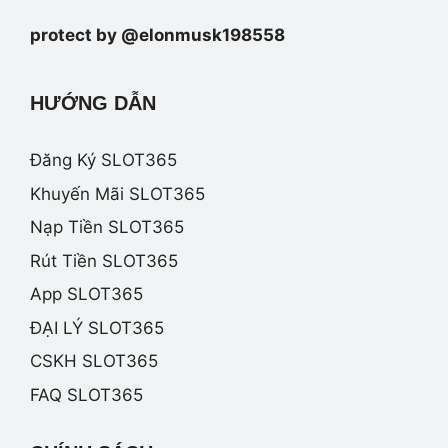
protect by @elonmusk198558
HƯỚNG DẪN
Đăng Ký SLOT365
Khuyến Mãi SLOT365
Nạp Tiền SLOT365
Rút Tiền SLOT365
App SLOT365
ĐẠI LÝ SLOT365
CSKH SLOT365
FAQ SLOT365