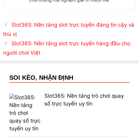
Slot365: Nền tảng slot trực tuyến đáng tin cậy và
thú vị
Slot365: Nền tảng slot trực tuyến hàng đầu cho
người chơi Việt
SOI KÈO, NHẬN ĐỊNH
Slot365: Nền tảng trò chơi quay
số trực tuyến uy tín