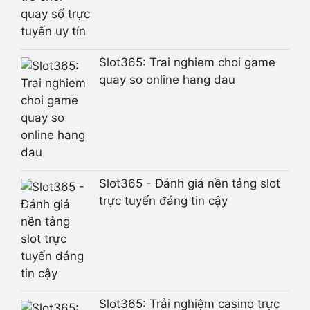
Slot365: Trai nghiem choi game
quay so online hang dau
Slot365 - Đánh giá nền tảng slot
trực tuyến đáng tin cậy
Slot365: Trải nghiệm casino trực