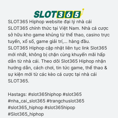
SLOT365 Hiphop website đại lý nhà cái
SLOT365 chính thức tại Việt Nam. Nhà cá cược
sở hữu kho game khủng từ thể thao, casino trực
tuyến, xổ số, game giải trí,… hàng đầu.
SLOT365 Hiphop cập nhật liên tục link Slot365
mới nhất, không bị chặn cùng khuyến mãi hấp
dẫn từ nhà cái. Theo dõi Slot365 Hiphop nhận
hướng dẫn, cách chơi, tin tức game, thể thao &
sự kiện mới từ các kèo cá cược tại nhà cái
SLOT365.
Hastags: #slot365hiphop #slot365
#nha_cai_slot365 #trangchuslot365
#slot365_hiphop #slot365hipop
#Slot365_hiphop