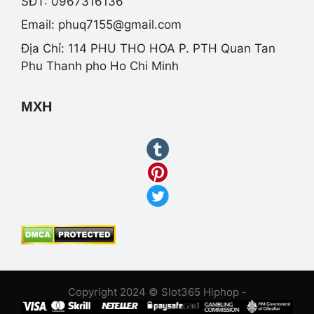
SĐT: 0967316136
Email:
phuq7155@gmail.com
Địa Chỉ: 114 PHU THO HOA P. PTH Quan Tan
Phu Thanh pho Ho Chi Minh
MXH
Copyright 2024 © Slot365 Hiphop -