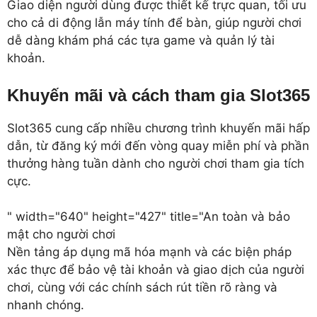
Giao diện người dùng được thiết kế trực quan, tối ưu
cho cả di động lẫn máy tính để bàn, giúp người chơi
dễ dàng khám phá các tựa game và quản lý tài
khoản.
Khuyến mãi và cách tham gia Slot365
Slot365 cung cấp nhiều chương trình khuyến mãi hấp
dẫn, từ đăng ký mới đến vòng quay miễn phí và phần
thưởng hàng tuần dành cho người chơi tham gia tích
cực.
" width="640" height="427" title="An toàn và bảo
mật cho người chơi
Nền tảng áp dụng mã hóa mạnh và các biện pháp
xác thực để bảo vệ tài khoản và giao dịch của người
chơi, cùng với các chính sách rút tiền rõ ràng và
nhanh chóng.