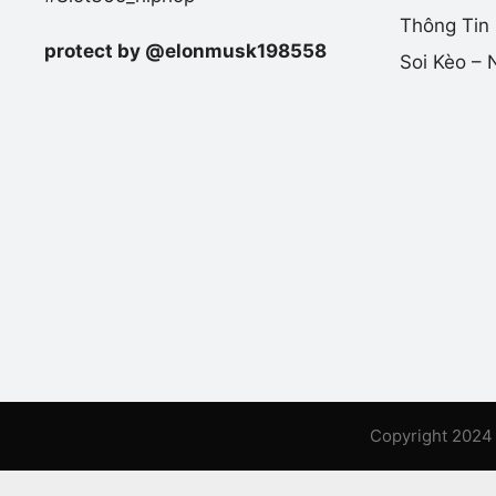
Thông Tin
protect by @elonmusk198558
Soi Kèo –
Copyright 2024