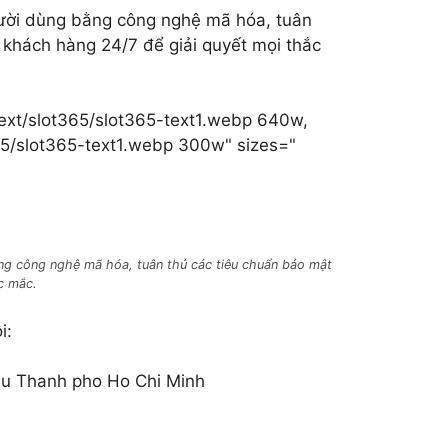
gười dùng bằng công nghệ mã hóa, tuân
 khách hàng 24/7 để giải quyết mọi thắc
/text/slot365/slot365-text1.webp 640w,
365/slot365-text1.webp 300w" sizes="
>
ng công nghệ mã hóa, tuân thủ các tiêu chuẩn bảo mật
c mắc.
ôi:
u Thanh pho Ho Chi Minh