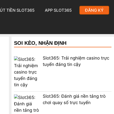
ÚT TIỀN SLOT365
APP SLOT365
ĐĂNG KÝ
SOI KÈO, NHẬN ĐỊNH
Slot365: Trải nghiệm casino trực
tuyến đáng tin cậy
Slot365: Đánh giá nền tảng trò
chơi quay số trực tuyến