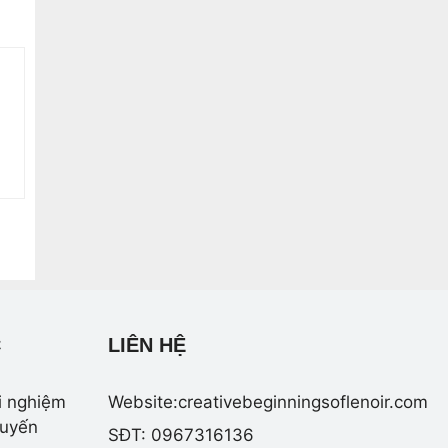
C
LIÊN HỆ
i nghiệm
Website:creativebeginningsoflenoir.com
tuyến
SĐT: 0967316136