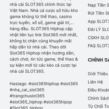
nhà cái SLOT365 chính thức tại
Nạp Tiền 
Việt Nam. Nhà cá cược sở hữu kho
Rút Tiền 
game khủng từ thể thao, casino
App SLOT
trực tuyến, xổ số, game giải trí,…
hàng đầu. SLOT365 Hiphop cập
ĐẠI LÝ SL
nhật liên tục link Slot365 mới nhất,
CSKH SLO
không bị chặn cùng khuyến mãi
FAQ SLOT
hấp dẫn từ nhà cái. Theo dõi
Slot365 Hiphop nhận hướng dẫn,
cách chơi, tin tức game, thể thao &
CHÍNH S
sự kiện mới từ các kèo cá cược tại
nhà cái SLOT365.
Giới Thiệu
Liên Hệ
Hastags: #slot365hiphop #slot365
#nha_cai_slot365
Điều Khoả
#trangchuslot365
Chính Sác
#slot365_hiphop #slot365hipop
Từ Chối T
#Slot365_hiphop