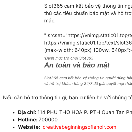
Slot365 cam kết bảo vệ thông tin n
thủ các tiêu chuẩn bảo mật và hỗ trợ
mắc.
" srcset="https://vnimg.static01.top
https://vnimg.static01.top/text/slot
(max-width: 640px) 100vw, 640px"
'Danh mục trò chơi Slot365'
An toàn và bảo mật
Slot365 cam kết bảo vệ thông tin người dùng bằ
và hỗ trợ khách hàng 24/7 để giải quyết mọi thắ
Nếu cần hỗ trợ thông tin gì, bạn cứ liên hệ với chúng t
Địa chỉ:
114 PHU THO HOA P. PTH Quan Tan Ph
Hotline:
700000
Website:
creativebeginningsoflenoir.com