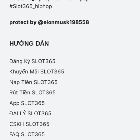
#Slot365_hiphop
protect by @elonmusk198558
HƯỚNG DẪN
Đăng Ký SLOT365
Khuyến Mãi SLOT365
Nạp Tiền SLOT365
Rút Tiền SLOT365
App SLOT365
ĐẠI LÝ SLOT365
CSKH SLOT365
FAQ SLOT365