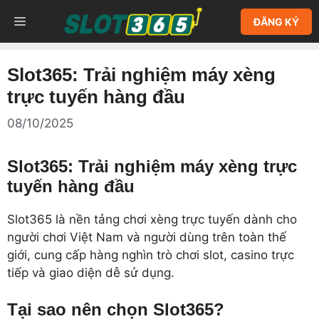
Chuyển
MENU
ĐĂNG KÝ
đến
nội
dung
Slot365: Trải nghiệm máy xèng
trực tuyến hàng đầu
08/10/2025
Slot365: Trải nghiệm máy xèng trực
tuyến hàng đầu
Slot365 là nền tảng chơi xèng trực tuyến dành cho
người chơi Việt Nam và người dùng trên toàn thế
giới, cung cấp hàng nghìn trò chơi slot, casino trực
tiếp và giao diện dễ sử dụng.
Tại sao nên chọn Slot365?