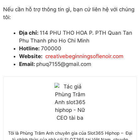
Nếu cần hỗ trợ thông tin gì, bạn cứ liên hệ với chúng
tôi:
Địa chỉ:
114 PHU THO HOA P. PTH Quan Tan
Phu Thanh pho Ho Chi Minh
Hotline:
700000
Website:
creativebeginningsoflenoir.com
Email:
phuq7155@gmail.com
Tôi là Phùng Trâm Anh chuyên gia của Slot365 Hiphop – Đại
lý chính thức của nhà cái SLOT365 tại Việt Nam, chuyên