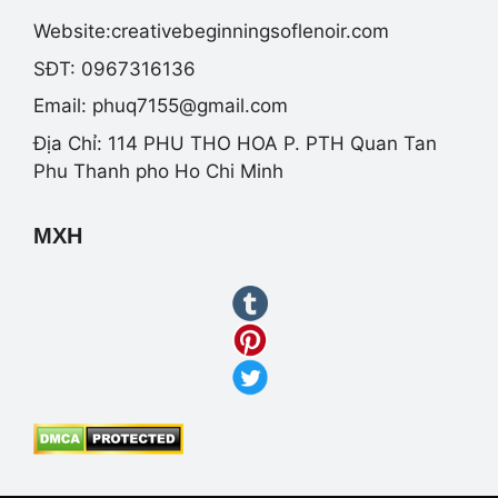
Website:creativebeginningsoflenoir.com
SĐT: 0967316136
Email:
phuq7155@gmail.com
Địa Chỉ: 114 PHU THO HOA P. PTH Quan Tan
Phu Thanh pho Ho Chi Minh
MXH