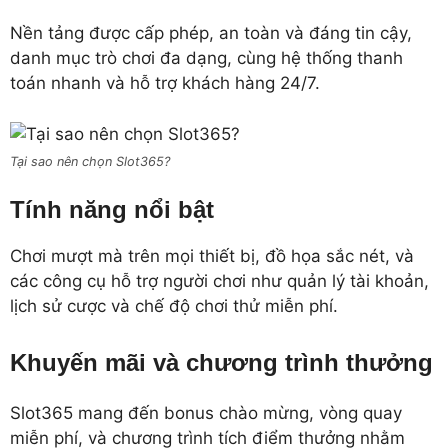
Nền tảng được cấp phép, an toàn và đáng tin cậy,
danh mục trò chơi đa dạng, cùng hệ thống thanh
toán nhanh và hỗ trợ khách hàng 24/7.
Tại sao nên chọn Slot365?
Tính năng nổi bật
Chơi mượt mà trên mọi thiết bị, đồ họa sắc nét, và
các công cụ hỗ trợ người chơi như quản lý tài khoản,
lịch sử cược và chế độ chơi thử miễn phí.
Khuyến mãi và chương trình thưởng
Slot365 mang đến bonus chào mừng, vòng quay
miễn phí, và chương trình tích điểm thưởng nhằm