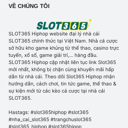
VỀ CHÚNG TÔI
SLOT365 Hiphop website đại lý nhà cái
SLOT365 chính thức tại Việt Nam. Nhà cá cược
sở hữu kho game khủng từ thể thao, casino trực
tuyến, xổ số, game giải trí,… hàng đầu.
SLOT365 Hiphop cập nhật liên tục link Slot365
mới nhất, không bị chặn cùng khuyến mãi hấp
dẫn từ nhà cái. Theo dõi Slot365 Hiphop nhận
hướng dẫn, cách chơi, tin tức game, thể thao &
sự kiện mới từ các kèo cá cược tại nhà cái
SLOT365.
Hastags: #slot365hiphop #slot365
#nha_cai_slot365 #trangchuslot365
#slot365_hiphop #slot365hipop