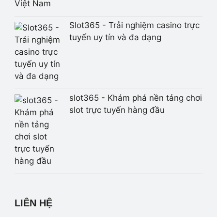
Slot365 - Trải nghiệm casino trực
tuyến uy tín và đa dạng
slot365 - Khám phá nền tảng chơi
slot trực tuyến hàng đầu
LIÊN HỆ