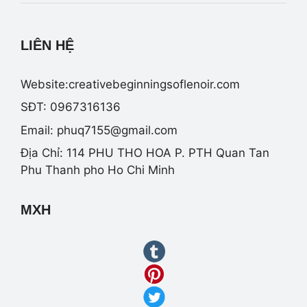
LIÊN HỆ
Website:creativebeginningsoflenoir.com
SĐT: 0967316136
Email:
phuq7155@gmail.com
Địa Chỉ: 114 PHU THO HOA P. PTH Quan Tan
Phu Thanh pho Ho Chi Minh
MXH