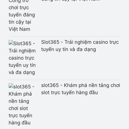
Slot365 - Trải nghiệm casino trực
tuyến uy tín và đa dạng
slot365 - Khám phá nền tảng chơi
slot trực tuyến hàng đầu