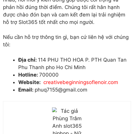
phản hồi đúng thời điểm. Chúng tôi rất hân hạnh
được chào đón bạn và cam kết đem lại trải nghiệm
hỗ trợ Slot365 tốt nhất cho mọi người.
Nếu cần hỗ trợ thông tin gì, bạn cứ liên hệ với chúng
tôi:
Địa chỉ:
114 PHU THO HOA P. PTH Quan Tan
Phu Thanh pho Ho Chi Minh
Hotline:
700000
Website:
creativebeginningsoflenoir.com
Email:
phuq7155@gmail.com