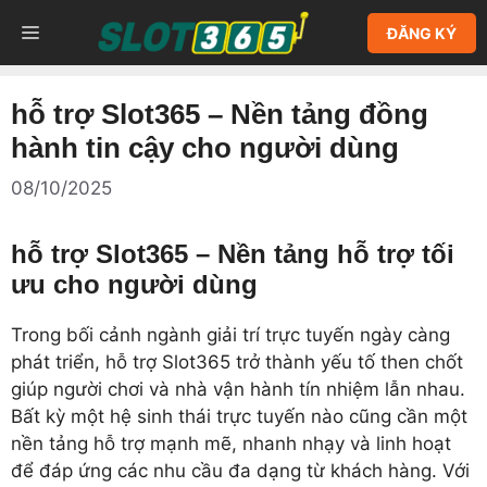
Chuyển
MENU
ĐĂNG KÝ
đến
nội
dung
hỗ trợ Slot365 – Nền tảng đồng
hành tin cậy cho người dùng
08/10/2025
hỗ trợ Slot365 – Nền tảng hỗ trợ tối
ưu cho người dùng
Trong bối cảnh ngành giải trí trực tuyến ngày càng
phát triển, hỗ trợ Slot365 trở thành yếu tố then chốt
giúp người chơi và nhà vận hành tín nhiệm lẫn nhau.
Bất kỳ một hệ sinh thái trực tuyến nào cũng cần một
nền tảng hỗ trợ mạnh mẽ, nhanh nhạy và linh hoạt
để đáp ứng các nhu cầu đa dạng từ khách hàng. Với