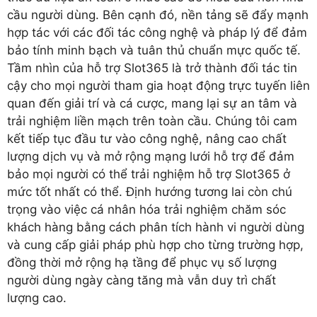
cầu người dùng. Bên cạnh đó, nền tảng sẽ đẩy mạnh
hợp tác với các đối tác công nghệ và pháp lý để đảm
bảo tính minh bạch và tuân thủ chuẩn mực quốc tế.
Tầm nhìn của hỗ trợ Slot365 là trở thành đối tác tin
cậy cho mọi người tham gia hoạt động trực tuyến liên
quan đến giải trí và cá cược, mang lại sự an tâm và
trải nghiệm liền mạch trên toàn cầu. Chúng tôi cam
kết tiếp tục đầu tư vào công nghệ, nâng cao chất
lượng dịch vụ và mở rộng mạng lưới hỗ trợ để đảm
bảo mọi người có thể trải nghiệm hỗ trợ Slot365 ở
mức tốt nhất có thể. Định hướng tương lai còn chú
trọng vào việc cá nhân hóa trải nghiệm chăm sóc
khách hàng bằng cách phân tích hành vi người dùng
và cung cấp giải pháp phù hợp cho từng trường hợp,
đồng thời mở rộng hạ tầng để phục vụ số lượng
người dùng ngày càng tăng mà vẫn duy trì chất
lượng cao.