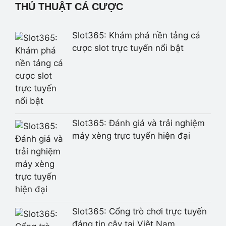
THỦ THUẬT CÁ CƯỢC
Slot365: Khám phá nền tảng cá
cược slot trực tuyến nổi bật
Slot365: Đánh giá và trải nghiệm
máy xèng trực tuyến hiện đại
Slot365: Cổng trò chơi trực tuyến
đáng tin cậy tại Việt Nam