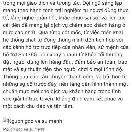
trong mọi giao dịch và tương tác. Đội ngũ sáng lập
mang theo hành trình trải nghiệm từ người dùng thực
tế, lắng nghe phản hồi, khắc phục sai sót và liên tục
cải tiến để mang lại dịch vụ chăm sóc khách hàng ở
mức cao nhất. Qua từng cột mốc, từ việc triển khai
hệ thống chat tự động thông minh đến tích hợp với
các kênh hỗ trợ trực tiếp của nhân viên, sứ mệnh của
hỗ trợ Slot365 luôn xoay quanh từ khóa tối thượng:
đặt người dùng lên hàng đầu, đảm bảo an toàn, bảo
mật và sự thuận tiện cho người chơi ở mọi trình độ.
Thông qua các câu chuyện thành công và bài học từ
những sự cố trước đây, nền tảng dần hình thành một
chuẩn mực mới cho dịch vụ khách hàng trong lĩnh
vực giải trí trực tuyến, khẳng định cam kết phục vụ
một cách chu đáo và tận tâm.
Nguon goc va su menh