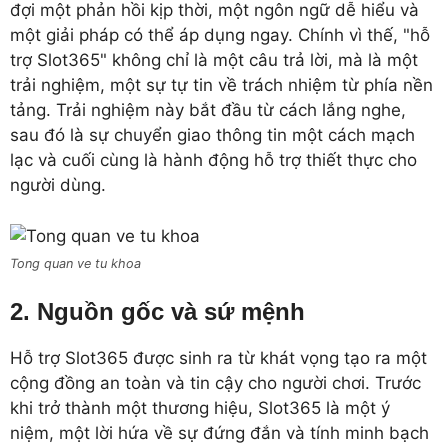
đợi một phản hồi kịp thời, một ngôn ngữ dễ hiểu và
một giải pháp có thể áp dụng ngay. Chính vì thế, "hỗ
trợ Slot365" không chỉ là một câu trả lời, mà là một
trải nghiệm, một sự tự tin về trách nhiệm từ phía nền
tảng. Trải nghiệm này bắt đầu từ cách lắng nghe,
sau đó là sự chuyển giao thông tin một cách mạch
lạc và cuối cùng là hành động hỗ trợ thiết thực cho
người dùng.
Tong quan ve tu khoa
2. Nguồn gốc và sứ mệnh
Hỗ trợ Slot365 được sinh ra từ khát vọng tạo ra một
cộng đồng an toàn và tin cậy cho người chơi. Trước
khi trở thành một thương hiệu, Slot365 là một ý
niệm, một lời hứa về sự đứng đắn và tính minh bạch