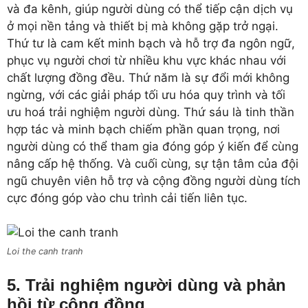
và đa kênh, giúp người dùng có thể tiếp cận dịch vụ
ở mọi nền tảng và thiết bị mà không gặp trở ngại.
Thứ tư là cam kết minh bạch và hỗ trợ đa ngôn ngữ,
phục vụ người chơi từ nhiều khu vực khác nhau với
chất lượng đồng đều. Thứ năm là sự đổi mới không
ngừng, với các giải pháp tối ưu hóa quy trình và tối
ưu hoá trải nghiệm người dùng. Thứ sáu là tinh thần
hợp tác và minh bạch chiếm phần quan trọng, nơi
người dùng có thể tham gia đóng góp ý kiến để cùng
nâng cấp hệ thống. Và cuối cùng, sự tận tâm của đội
ngũ chuyên viên hỗ trợ và cộng đồng người dùng tích
cực đóng góp vào chu trình cải tiến liên tục.
Loi the canh tranh
5. Trải nghiệm người dùng và phản
hồi từ cộng đồng