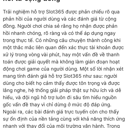
Trải nghiệm hỗ trợ Slot365 được phản chiếu rõ qua
phản hồi của người dùng và các đánh giá từ cộng
đồng. Người chơi chia sẻ rằng họ nhận được phản
hồi nhanh chóng, rõ ràng và có thể áp dụng ngay
trong thực tế. Có những câu chuyện thành công khi
một thắc mắc liên quan đến xác thực tài khoản được
xử lý trong vòng vài phút, hay một vấn đề về thanh
toán được giải quyết mà không làm gián đoạn hoạt
động chơi game của người dùng. Một số lời nhận xét
mang tính đánh giá hỗ trợ Slot365 như sau: người
dùng cho biết họ cảm thấy được tôn trọng và được
lắng nghe, hệ thống giải pháp thật sự hữu ích và dễ
hiểu, và đội ngũ hỗ trợ luôn đi sâu tìm hiểu nguồn
gốc vấn đề thay vì chỉ dừng ở mức độ đáp ứng.
Ngoài ra, các bài đánh giá trực tuyến còn cho thấy
sự ổn định của nền tảng cùng với khả năng thích ứng
nhanh với thay đổi của môi trường vận hành. Trong