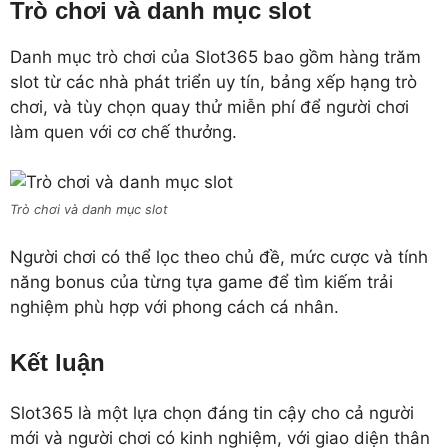
Trò chơi và danh mục slot
Danh mục trò chơi của Slot365 bao gồm hàng trăm
slot từ các nhà phát triển uy tín, bảng xếp hạng trò
chơi, và tùy chọn quay thử miễn phí để người chơi
làm quen với cơ chế thưởng.
Trò chơi và danh mục slot
Người chơi có thể lọc theo chủ đề, mức cược và tính
năng bonus của từng tựa game để tìm kiếm trải
nghiệm phù hợp với phong cách cá nhân.
Kết luận
Slot365 là một lựa chọn đáng tin cậy cho cả người
mới và người chơi có kinh nghiệm, với giao diện thân