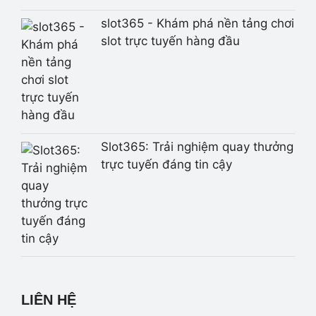
slot365 - Khám phá nền tảng chơi
slot trực tuyến hàng đầu
Slot365: Trải nghiệm quay thưởng
trực tuyến đáng tin cậy
LIÊN HỆ