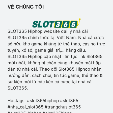
VỀ CHÚNG TÔI
SLOT365 Hiphop website đại lý nhà cái
SLOT365 chính thức tại Việt Nam. Nhà cá cược
sở hữu kho game khủng từ thể thao, casino trực
tuyến, xổ số, game giải trí,… hàng đầu.
SLOT365 Hiphop cập nhật liên tục link Slot365
mới nhất, không bị chặn cùng khuyến mãi hấp
dẫn từ nhà cái. Theo dõi Slot365 Hiphop nhận
hướng dẫn, cách chơi, tin tức game, thể thao &
sự kiện mới từ các kèo cá cược tại nhà cái
SLOT365.
Hastags: #slot365hiphop #slot365
#nha_cai_slot365 #trangchuslot365