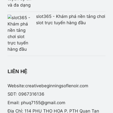
slot365 - Khám phá nền tảng chơi
slot trực tuyến hàng đầu
LIÊN HỆ
Website:creativebeginningsoflenoir.com
SĐT: 0967316136
Email:
phuq7155@gmail.com
Địa Chỉ: 114 PHU THO HOA P. PTH Quan Tan