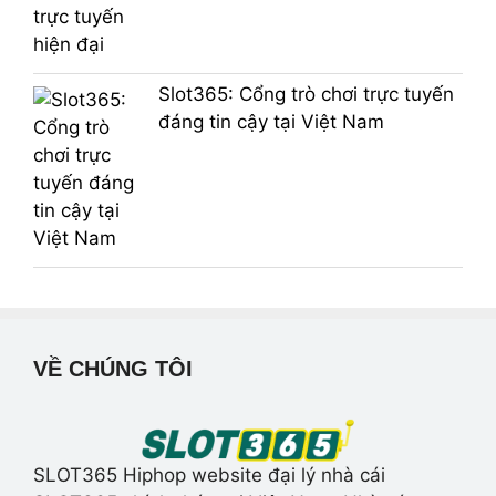
Slot365: Cổng trò chơi trực tuyến
đáng tin cậy tại Việt Nam
VỀ CHÚNG TÔI
SLOT365 Hiphop website đại lý nhà cái