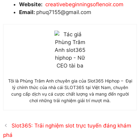
Website:
creativebeginningsoflenoir.com
Email:
phuq7155@gmail.com
Tôi là Phùng Trâm Anh chuyên gia của Slot365 Hiphop – Đại
lý chính thức của nhà cái SLOT365 tại Việt Nam, chuyên
cung cấp dịch vụ cá cược chất lượng và mang đến người
chơi những trải nghiệm giải trí mượt mà.
Slot365: Trải nghiệm slot trực tuyến đáng khám
phá