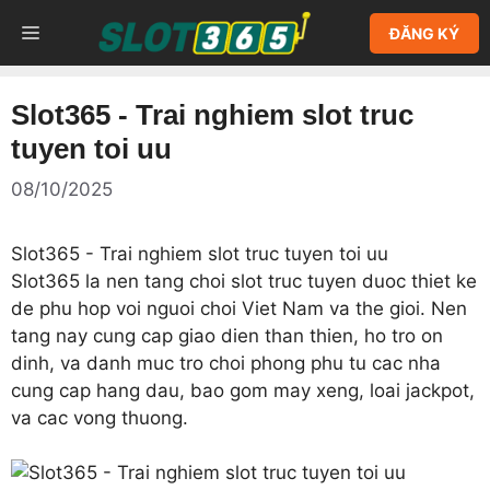
Chuyển
MENU
ĐĂNG KÝ
đến
nội
dung
Slot365 - Trai nghiem slot truc
tuyen toi uu
08/10/2025
Slot365 - Trai nghiem slot truc tuyen toi uu
Slot365 la nen tang choi slot truc tuyen duoc thiet ke
de phu hop voi nguoi choi Viet Nam va the gioi. Nen
tang nay cung cap giao dien than thien, ho tro on
dinh, va danh muc tro choi phong phu tu cac nha
cung cap hang dau, bao gom may xeng, loai jackpot,
va cac vong thuong.