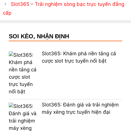
Slot365 – Trải nghiệm sòng bạc trực tuyến đẳng
cấp
SOI KÈO, NHẬN ĐỊNH
Slot365: Khám phá nền tảng cá
cược slot trực tuyến nổi bật
Slot365: Đánh giá và trải nghiệm
máy xèng trực tuyến hiện đại