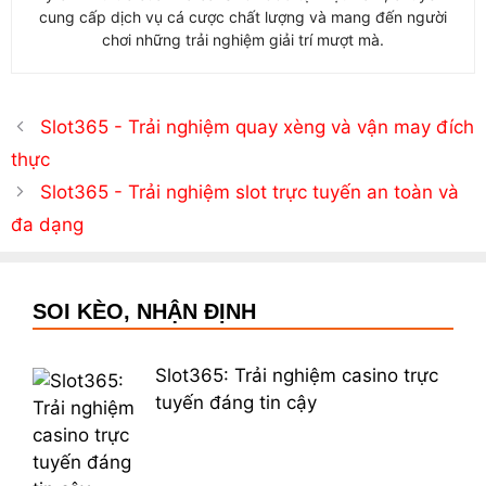
cung cấp dịch vụ cá cược chất lượng và mang đến người
chơi những trải nghiệm giải trí mượt mà.
Slot365 - Trải nghiệm quay xèng và vận may đích
thực
Slot365 - Trải nghiệm slot trực tuyến an toàn và
đa dạng
SOI KÈO, NHẬN ĐỊNH
Slot365: Trải nghiệm casino trực
tuyến đáng tin cậy