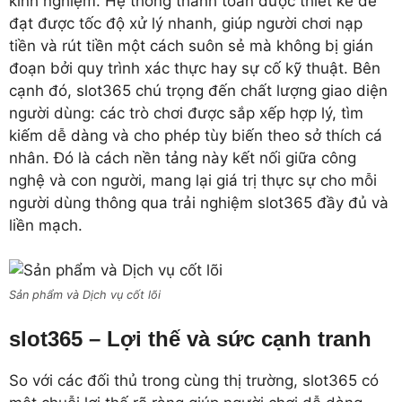
kinh nghiệm. Hệ thống thanh toán được thiết kế để
đạt được tốc độ xử lý nhanh, giúp người chơi nạp
tiền và rút tiền một cách suôn sẻ mà không bị gián
đoạn bởi quy trình xác thực hay sự cố kỹ thuật. Bên
cạnh đó, slot365 chú trọng đến chất lượng giao diện
người dùng: các trò chơi được sắp xếp hợp lý, tìm
kiếm dễ dàng và cho phép tùy biến theo sở thích cá
nhân. Đó là cách nền tảng này kết nối giữa công
nghệ và con người, mang lại giá trị thực sự cho mỗi
người dùng thông qua trải nghiệm slot365 đầy đủ và
liền mạch.
Sản phẩm và Dịch vụ cốt lõi
slot365 – Lợi thế và sức cạnh tranh
So với các đối thủ trong cùng thị trường, slot365 có