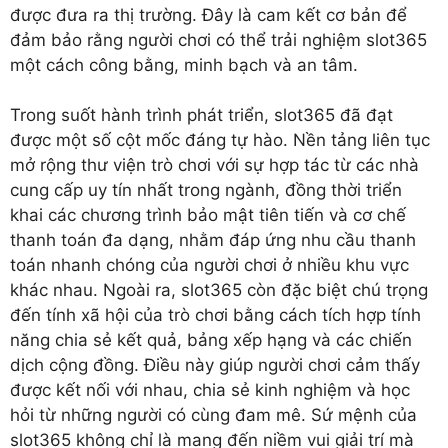
được đưa ra thị trường. Đây là cam kết cơ bản để
đảm bảo rằng người chơi có thể trải nghiệm slot365
một cách công bằng, minh bạch và an tâm.
Trong suốt hành trình phát triển, slot365 đã đạt
được một số cột mốc đáng tự hào. Nền tảng liên tục
mở rộng thư viện trò chơi với sự hợp tác từ các nhà
cung cấp uy tín nhất trong ngành, đồng thời triển
khai các chương trình bảo mật tiên tiến và cơ chế
thanh toán đa dạng, nhằm đáp ứng nhu cầu thanh
toán nhanh chóng của người chơi ở nhiều khu vực
khác nhau. Ngoài ra, slot365 còn đặc biệt chú trọng
đến tính xã hội của trò chơi bằng cách tích hợp tính
năng chia sẻ kết quả, bảng xếp hạng và các chiến
dịch cộng đồng. Điều này giúp người chơi cảm thấy
được kết nối với nhau, chia sẻ kinh nghiệm và học
hỏi từ những người có cùng đam mê. Sứ mệnh của
slot365 không chỉ là mang đến niềm vui giải trí mà