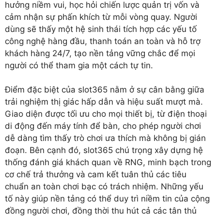
hưởng niềm vui, học hỏi chiến lược quản trị vốn và
cảm nhận sự phấn khích từ mỗi vòng quay. Người
dùng sẽ thấy một hệ sinh thái tích hợp các yếu tố
công nghệ hàng đầu, thanh toán an toàn và hỗ trợ
khách hàng 24/7, tạo nền tảng vững chắc để mọi
người có thể tham gia một cách tự tin.
Điểm đặc biệt của slot365 nằm ở sự cân bằng giữa
trải nghiệm thị giác hấp dẫn và hiệu suất mượt mà.
Giao diện được tối ưu cho mọi thiết bị, từ điện thoại
di động đến máy tính để bàn, cho phép người chơi
dễ dàng tìm thấy trò chơi ưa thích mà không bị gián
đoạn. Bên cạnh đó, slot365 chú trọng xây dựng hệ
thống đánh giá khách quan về RNG, minh bạch trong
cơ chế trả thưởng và cam kết tuân thủ các tiêu
chuẩn an toàn chơi bạc có trách nhiệm. Những yếu
tố này giúp nền tảng có thể duy trì niềm tin của cộng
đồng người chơi, đồng thời thu hút cả các tân thủ