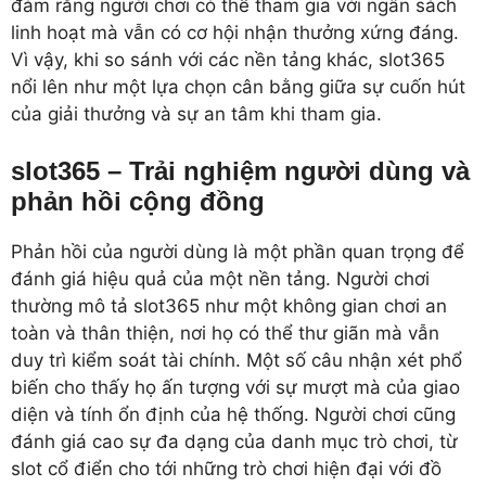
đảm rằng người chơi có thể tham gia với ngân sách
linh hoạt mà vẫn có cơ hội nhận thưởng xứng đáng.
Vì vậy, khi so sánh với các nền tảng khác, slot365
nổi lên như một lựa chọn cân bằng giữa sự cuốn hút
của giải thưởng và sự an tâm khi tham gia.
slot365 – Trải nghiệm người dùng và
phản hồi cộng đồng
Phản hồi của người dùng là một phần quan trọng để
đánh giá hiệu quả của một nền tảng. Người chơi
thường mô tả slot365 như một không gian chơi an
toàn và thân thiện, nơi họ có thể thư giãn mà vẫn
duy trì kiểm soát tài chính. Một số câu nhận xét phổ
biến cho thấy họ ấn tượng với sự mượt mà của giao
diện và tính ổn định của hệ thống. Người chơi cũng
đánh giá cao sự đa dạng của danh mục trò chơi, từ
slot cổ điển cho tới những trò chơi hiện đại với đồ