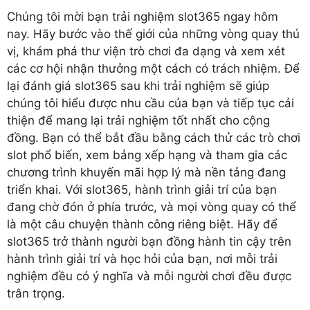
Chúng tôi mời bạn trải nghiệm slot365 ngay hôm
nay. Hãy bước vào thế giới của những vòng quay thú
vị, khám phá thư viện trò chơi đa dạng và xem xét
các cơ hội nhận thưởng một cách có trách nhiệm. Để
lại đánh giá slot365 sau khi trải nghiệm sẽ giúp
chúng tôi hiểu được nhu cầu của bạn và tiếp tục cải
thiện để mang lại trải nghiệm tốt nhất cho cộng
đồng. Bạn có thể bắt đầu bằng cách thử các trò chơi
slot phổ biến, xem bảng xếp hạng và tham gia các
chương trình khuyến mãi hợp lý mà nền tảng đang
triển khai. Với slot365, hành trình giải trí của bạn
đang chờ đón ở phía trước, và mọi vòng quay có thể
là một câu chuyện thành công riêng biệt. Hãy để
slot365 trở thành người bạn đồng hành tin cậy trên
hành trình giải trí và học hỏi của bạn, nơi mỗi trải
nghiệm đều có ý nghĩa và mỗi người chơi đều được
trân trọng.