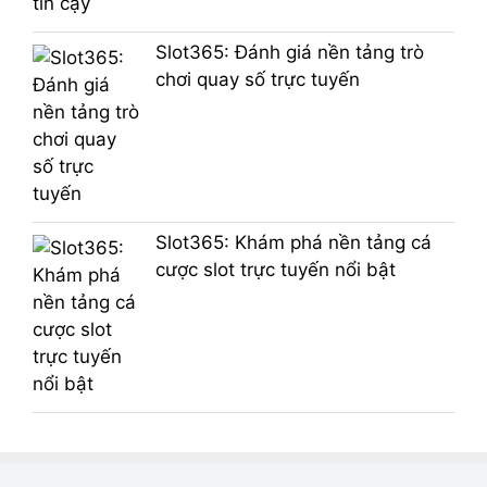
Slot365: Đánh giá nền tảng trò
chơi quay số trực tuyến
Slot365: Khám phá nền tảng cá
cược slot trực tuyến nổi bật