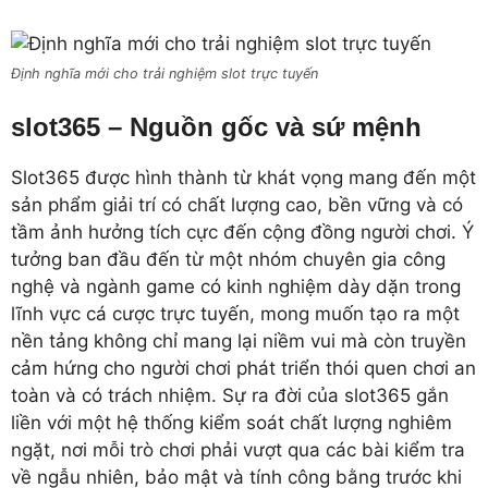
Định nghĩa mới cho trải nghiệm slot trực tuyến
slot365 – Nguồn gốc và sứ mệnh
Slot365 được hình thành từ khát vọng mang đến một
sản phẩm giải trí có chất lượng cao, bền vững và có
tầm ảnh hưởng tích cực đến cộng đồng người chơi. Ý
tưởng ban đầu đến từ một nhóm chuyên gia công
nghệ và ngành game có kinh nghiệm dày dặn trong
lĩnh vực cá cược trực tuyến, mong muốn tạo ra một
nền tảng không chỉ mang lại niềm vui mà còn truyền
cảm hứng cho người chơi phát triển thói quen chơi an
toàn và có trách nhiệm. Sự ra đời của slot365 gắn
liền với một hệ thống kiểm soát chất lượng nghiêm
ngặt, nơi mỗi trò chơi phải vượt qua các bài kiểm tra
về ngẫu nhiên, bảo mật và tính công bằng trước khi