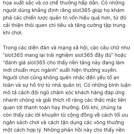
họa xuất sắc và cơ chế thưởng hấp dẫn. Có những
người dùng khẳng định rằng slot365 giúp họ khám
phá các chiến lược quản trị vốn hiệu quả hơn, từ đó
cải thiện thói quen chi tiêu và tăng cường tập trung
khi chơi.
Trong các diễn đàn và mạng xã hội, các câu chữ như
“slot365 mang lại trải nghiệm slot365 đầy đủ” hoặc
“đánh giá slot365 cho thấy nền tảng này đang làm
mới chuẩn mực ngành” xuất hiện thường xuyên.
Người chơi cũng không quên nhắc đến yếu tố an
toàn và sự hỗ trợ từ nhà quản trị. Có những bình luận
mô tả cách đội ngũ chăm sóc khách hàng đáp ứng
nhanh chóng và giải thích rõ ràng các thắc mắc liên
quan tới thanh toán hay thưởng. Đôi khi, chúng ta
còn thấy các lời khuyên từ cộng đồng về cách tối ưu
ngân sách chơi và cách tận dụng các vòng thưởng
một cách hợp lý. Những phản hồi này cho thấy nền