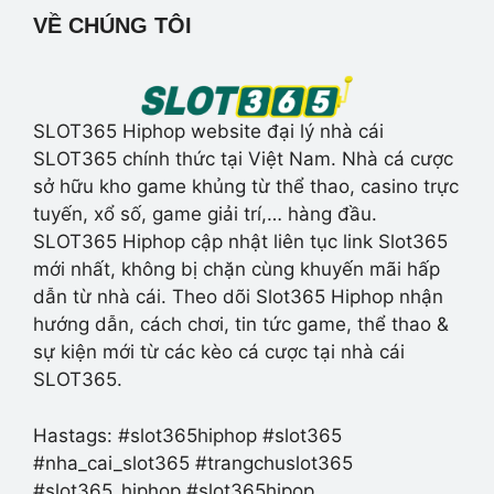
VỀ CHÚNG TÔI
SLOT365 Hiphop website đại lý nhà cái
SLOT365 chính thức tại Việt Nam. Nhà cá cược
sở hữu kho game khủng từ thể thao, casino trực
tuyến, xổ số, game giải trí,… hàng đầu.
SLOT365 Hiphop cập nhật liên tục link Slot365
mới nhất, không bị chặn cùng khuyến mãi hấp
dẫn từ nhà cái. Theo dõi Slot365 Hiphop nhận
hướng dẫn, cách chơi, tin tức game, thể thao &
sự kiện mới từ các kèo cá cược tại nhà cái
SLOT365.
Hastags: #slot365hiphop #slot365
#nha_cai_slot365 #trangchuslot365
#slot365_hiphop #slot365hipop