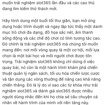
muốn trải nghiệm slot365 lần đầu và các cao thủ
đang tìm kiếm thử thách mới.
Hãy hình dung một buổi tối thư giãn, bạn mở ứng
dụng hoặc trình duyệt và ngay lập tức thấy một danh
mục trò chơi đa dạng, đồ họa sắc nét, âm thanh
sống động và các chế độ chơi có tính tương tác cao.
Đó chính là trải nghiệm slot365 mà chúng tôi muốn
mang đến: nơi mỗi vòng quay là một cơ hội, mỗi lựa
chọn là một bài học và mỗi người chơi được tôn
trọng. Trải nghiệm slot365 không chỉ dừng ở việc
quay bài, nó còn là một hành trình khám phá chiến
thuật quản lý ngân sách, tối ưu hóa chiến lược cược
và tận dụng các vòng thưởng để nâng cao khả năng
chiến thắng. Đó là lý do vì sao các từ khóa như trải
nghiệm slot365 và đánh giá slot365 được nhiều
người dùng nhắc đến khi họ chia sẻ câu chuyện cá
nhân về hành trình của mình với nền tảng này.