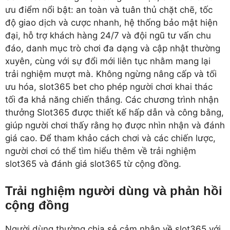
ưu điểm nổi bật: an toàn và tuân thủ chặt chẽ, tốc
độ giao dịch và cược nhanh, hệ thống bảo mật hiện
đại, hỗ trợ khách hàng 24/7 và đội ngũ tư vấn chu
đáo, danh mục trò chơi đa dạng và cập nhật thường
xuyên, cùng với sự đổi mới liên tục nhằm mang lại
trải nghiệm mượt mà. Không ngừng nâng cấp và tối
ưu hóa, slot365 bet cho phép người chơi khai thác
tối đa khả năng chiến thắng. Các chương trình nhận
thưởng Slot365 được thiết kế hấp dẫn và công bằng,
giúp người chơi thấy rằng họ được nhìn nhận và đánh
giá cao. Để tham khảo cách chơi và các chiến lược,
người chơi có thể tìm hiểu thêm về trải nghiệm
slot365 và đánh giá slot365 từ cộng đồng.
Trải nghiệm người dùng và phản hồi
cộng đồng
Người dùng thường chia sẻ cảm nhận về slot365 với