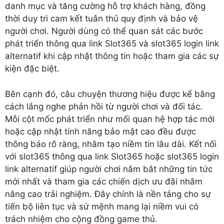
danh mục và tăng cường hỗ trợ khách hàng, đồng
thời duy trì cam kết tuân thủ quy định và bảo vệ
người chơi. Người dùng có thể quan sát các bước
phát triển thông qua link Slot365 và slot365 login link
alternatif khi cập nhật thông tin hoặc tham gia các sự
kiện đặc biệt.
Bên cạnh đó, câu chuyện thương hiệu được kể bằng
cách lắng nghe phản hồi từ người chơi và đối tác.
Mỗi cột mốc phát triển như mối quan hệ hợp tác mới
hoặc cập nhật tính năng bảo mật cao đều được
thông báo rõ ràng, nhằm tạo niềm tin lâu dài. Kết nối
với slot365 thông qua link Slot365 hoặc slot365 login
link alternatif giúp người chơi nắm bắt những tin tức
mới nhất và tham gia các chiến dịch ưu đãi nhằm
nâng cao trải nghiệm. Đây chính là nền tảng cho sự
tiến bộ liên tục và sứ mệnh mang lại niềm vui có
trách nhiệm cho cộng đồng game thủ.