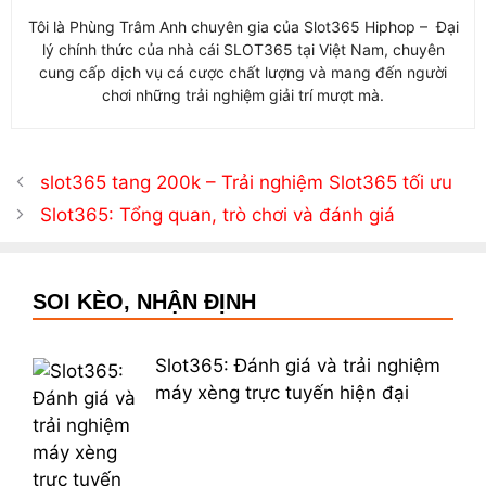
Tôi là Phùng Trâm Anh chuyên gia của Slot365 Hiphop – Đại
lý chính thức của nhà cái SLOT365 tại Việt Nam, chuyên
cung cấp dịch vụ cá cược chất lượng và mang đến người
chơi những trải nghiệm giải trí mượt mà.
slot365 tang 200k – Trải nghiệm Slot365 tối ưu
Slot365: Tổng quan, trò chơi và đánh giá
SOI KÈO, NHẬN ĐỊNH
Slot365: Đánh giá và trải nghiệm
máy xèng trực tuyến hiện đại