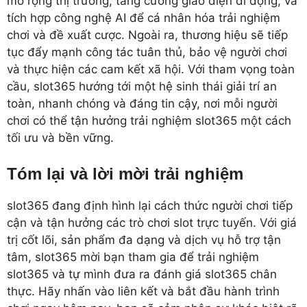
mở rộng thị trường, tăng cường giao diện di động, và
tích hợp công nghệ AI để cá nhân hóa trải nghiệm
chơi và đề xuất cược. Ngoài ra, thương hiệu sẽ tiếp
tục đẩy mạnh công tác tuân thủ, bảo vệ người chơi
và thực hiện các cam kết xã hội. Với tham vọng toàn
cầu, slot365 hướng tới một hệ sinh thái giải trí an
toàn, nhanh chóng và đáng tin cậy, nơi mỗi người
chơi có thể tận hưởng trải nghiệm slot365 một cách
tối ưu và bền vững.
Tóm lại và lời mời trải nghiệm
slot365 đang định hình lại cách thức người chơi tiếp
cận và tận hưởng các trò chơi slot trực tuyến. Với giá
trị cốt lõi, sản phẩm đa dạng và dịch vụ hỗ trợ tận
tâm, slot365 mời bạn tham gia để trải nghiệm
slot365 và tự mình đưa ra đánh giá slot365 chân
thực. Hãy nhấn vào liên kết và bắt đầu hành trình