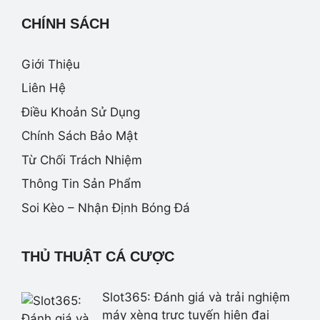
CHÍNH SÁCH
Giới Thiệu
Liên Hệ
Điều Khoản Sử Dụng
Chính Sách Bảo Mật
Từ Chối Trách Nhiệm
Thông Tin Sản Phẩm
Soi Kèo – Nhận Định Bóng Đá
THỦ THUẬT CÁ CƯỢC
Slot365: Đánh giá và trải nghiệm
máy xèng trực tuyến hiện đại