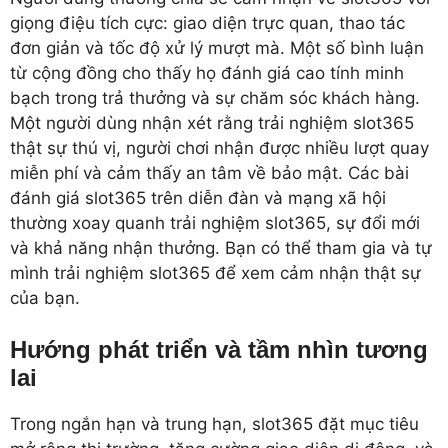
giọng điệu tích cực: giao diện trực quan, thao tác
đơn giản và tốc độ xử lý mượt mà. Một số bình luận
từ cộng đồng cho thấy họ đánh giá cao tính minh
bạch trong trả thưởng và sự chăm sóc khách hàng.
Một người dùng nhận xét rằng trải nghiệm slot365
thật sự thú vị, người chơi nhận được nhiều lượt quay
miễn phí và cảm thấy an tâm về bảo mật. Các bài
đánh giá slot365 trên diễn đàn và mạng xã hội
thường xoay quanh trải nghiệm slot365, sự đổi mới
và khả năng nhận thưởng. Bạn có thể tham gia và tự
mình trải nghiệm slot365 để xem cảm nhận thật sự
của bạn.
Hướng phát triển và tầm nhìn tương
lai
Trong ngắn hạn và trung hạn, slot365 đặt mục tiêu