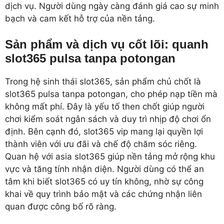
dịch vụ. Người dùng ngày càng đánh giá cao sự minh
bạch và cam kết hỗ trợ của nền tảng.
Sản phẩm và dịch vụ cốt lõi: quanh
slot365 pulsa tanpa potongan
Trong hệ sinh thái slot365, sản phẩm chủ chốt là
slot365 pulsa tanpa potongan, cho phép nạp tiền mà
không mất phí. Đây là yếu tố then chốt giúp người
chơi kiểm soát ngân sách và duy trì nhịp độ chơi ổn
định. Bên cạnh đó, slot365 vip mang lại quyền lợi
thành viên với ưu đãi và chế độ chăm sóc riêng.
Quan hệ với asia slot365 giúp nền tảng mở rộng khu
vực và tăng tính nhận diện. Người dùng có thể an
tâm khi biết slot365 có uy tín không, nhờ sự công
khai về quy trình bảo mật và các chứng nhận liên
quan được công bố rõ ràng.