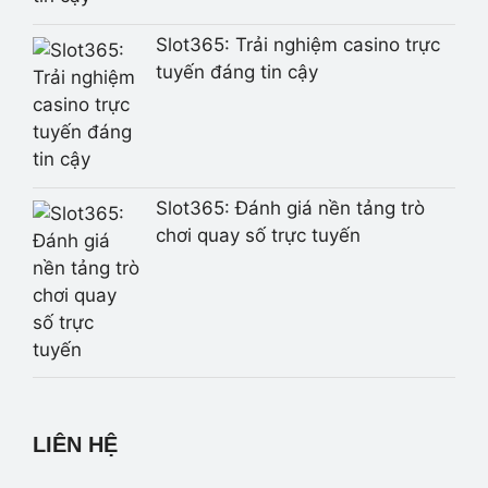
Slot365: Trải nghiệm casino trực
tuyến đáng tin cậy
Slot365: Đánh giá nền tảng trò
chơi quay số trực tuyến
LIÊN HỆ