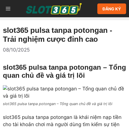
Chuyển
MENU
ĐĂNG KÝ
đến
nội
dung
slot365 pulsa tanpa potongan -
Trải nghiệm cược đỉnh cao
08/10/2025
slot365 pulsa tanpa potongan – Tổng
quan chủ đề và giá trị lõi
slot365 pulsa tanpa potongan – Tổng quan chủ đề và giá trị lõi
slot365 pulsa tanpa potongan là khái niệm nạp tiền
cho tài khoản chơi mà người dùng tìm kiếm sự tiện