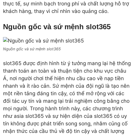
thực tế, sự minh bạch trong phí và chất lượng hỗ trợ
khách hàng, thay vì chỉ nhìn vào quảng cáo.
Nguồn gốc và sứ mệnh slot365
Nguồn gốc và sứ mệnh slot365
slot365 được định hình từ ý tưởng mang lại hệ thống
thanh toán an toàn và thuận tiện cho khu vực châu
Á, nơi người chơi thể hiện nhu cầu cao về nạp tiền
nhanh và ít rào cản. Sứ mệnh của đội ngũ là tạo nên
một nền tảng đáng tin cậy, có thể mở rộng với các
đối tác uy tín và mang lại trải nghiệm công bằng cho
mọi người. Trong hành trình này, các chương trình
như asia slot365 và sự hiện diện của slot365 có uy
tín không được phát triển song song, nhằm củng cố
nhận thức của cầu thủ về độ tin cậy và chất lượng