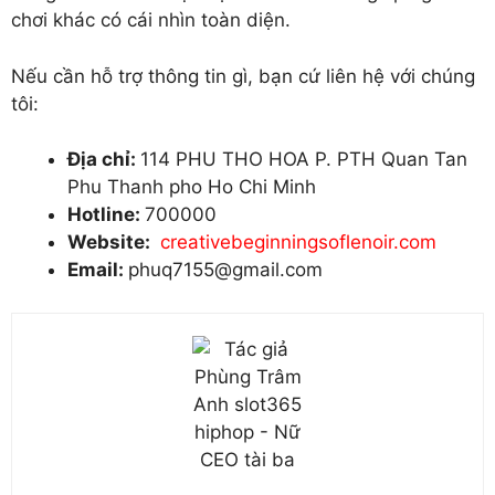
chơi khác có cái nhìn toàn diện.
Nếu cần hỗ trợ thông tin gì, bạn cứ liên hệ với chúng
tôi:
Địa chỉ:
114 PHU THO HOA P. PTH Quan Tan
Phu Thanh pho Ho Chi Minh
Hotline:
700000
Website:
creativebeginningsoflenoir.com
Email:
phuq7155@gmail.com