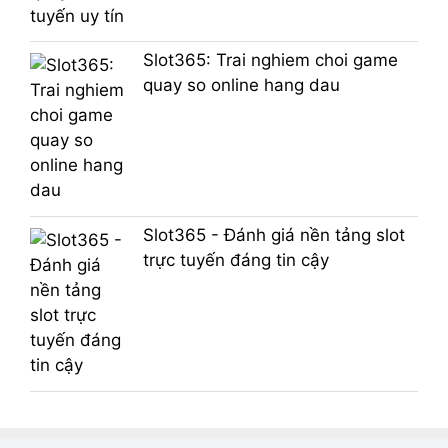
Slot365: Trai nghiem choi game
quay so online hang dau
Slot365 - Đánh giá nền tảng slot
trực tuyến đáng tin cậy