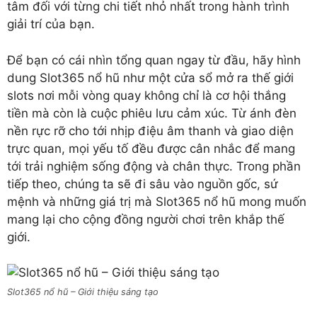
tâm đối với từng chi tiết nhỏ nhất trong hành trình
giải trí của bạn.
Để bạn có cái nhìn tổng quan ngay từ đầu, hãy hình
dung Slot365 nổ hũ như một cửa sổ mở ra thế giới
slots nơi mỗi vòng quay không chỉ là cơ hội thắng
tiền mà còn là cuộc phiêu lưu cảm xúc. Từ ánh đèn
nền rực rỡ cho tới nhịp điệu âm thanh và giao diện
trực quan, mọi yếu tố đều được cân nhắc để mang
tới trải nghiệm sống động và chân thực. Trong phần
tiếp theo, chúng ta sẽ đi sâu vào nguồn gốc, sứ
mệnh và những giá trị mà Slot365 nổ hũ mong muốn
mang lại cho cộng đồng người chơi trên khắp thế
giới.
Slot365 nổ hũ – Giới thiệu sáng tạo