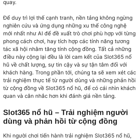
quay.
Để duy trì lợi thế cạnh tranh, nền tảng không ngừng
nghiên cứu và ứng dụng những xu thế công nghệ
mới nhất như AI để đề xuất trò chơi phù hợp với từng
phong cách chơi, hay tích hợp các tính năng tương
tác xã hội nhằm tăng tính cộng đồng. Tất cả những
điều này cộng lại đều là lời cam kết của Slot365 nổ
hũ về chất lượng, sự tin cậy và sự tận tâm đối với
khách hàng. Trong phần tới, chúng ta sẽ xem xét các
trải nghiệm thực tế từ người dùng và những phản hồi
từ cộng đồng về Slot365 nổ hũ, để có cái nhìn khách
quan và cân nhắc hơn khi đánh giá nền tảng.
Slot365 nổ hũ – Trải nghiệm người
dùng và phản hồi từ cộng đồng
Khi người chơi tiến hành trải nghiệm Slot365 nổ hũ,