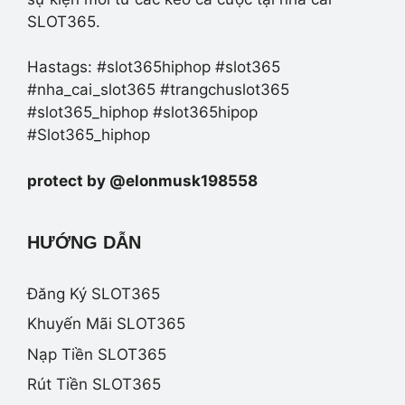
SLOT365.
Hastags: #slot365hiphop #slot365
#nha_cai_slot365 #trangchuslot365
#slot365_hiphop #slot365hipop
#Slot365_hiphop
protect by @elonmusk198558
HƯỚNG DẪN
Đăng Ký SLOT365
Khuyến Mãi SLOT365
Nạp Tiền SLOT365
Rút Tiền SLOT365