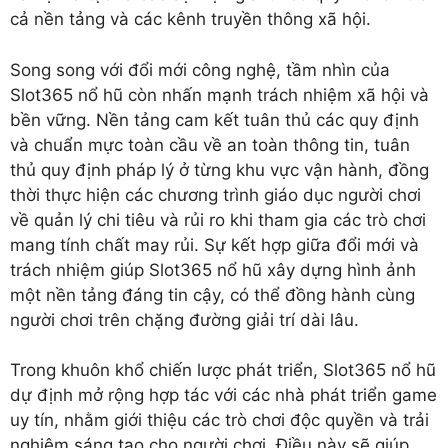
cả nền tảng và các kênh truyền thông xã hội.
Song song với đổi mới công nghệ, tầm nhìn của
Slot365 nổ hũ còn nhấn mạnh trách nhiệm xã hội và
bền vững. Nền tảng cam kết tuân thủ các quy định
và chuẩn mực toàn cầu về an toàn thông tin, tuân
thủ quy định pháp lý ở từng khu vực vận hành, đồng
thời thực hiện các chương trình giáo dục người chơi
về quản lý chi tiêu và rủi ro khi tham gia các trò chơi
mang tính chất may rủi. Sự kết hợp giữa đổi mới và
trách nhiệm giúp Slot365 nổ hũ xây dựng hình ảnh
một nền tảng đáng tin cậy, có thể đồng hành cùng
người chơi trên chặng đường giải trí dài lâu.
Trong khuôn khổ chiến lược phát triển, Slot365 nổ hũ
dự định mở rộng hợp tác với các nhà phát triển game
uy tín, nhằm giới thiệu các trò chơi độc quyền và trải
nghiệm sáng tạo cho người chơi. Điều này sẽ giúp