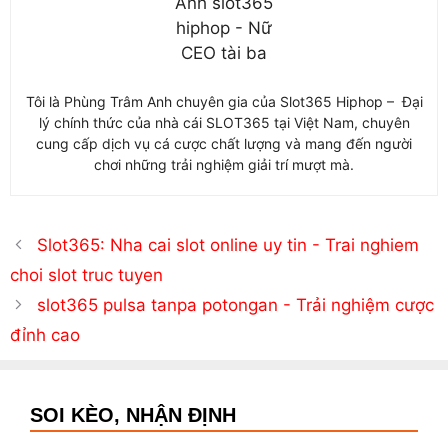
Tôi là Phùng Trâm Anh chuyên gia của Slot365 Hiphop – Đại
lý chính thức của nhà cái SLOT365 tại Việt Nam, chuyên
cung cấp dịch vụ cá cược chất lượng và mang đến người
chơi những trải nghiệm giải trí mượt mà.
Slot365: Nha cai slot online uy tin - Trai nghiem
choi slot truc tuyen
slot365 pulsa tanpa potongan - Trải nghiệm cược
đỉnh cao
SOI KÈO, NHẬN ĐỊNH