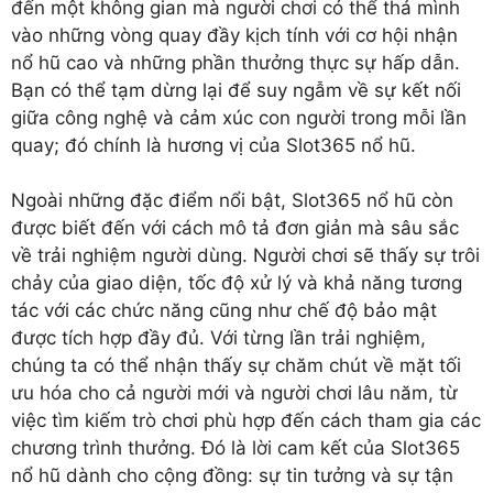
đến một không gian mà người chơi có thể thả mình
vào những vòng quay đầy kịch tính với cơ hội nhận
nổ hũ cao và những phần thưởng thực sự hấp dẫn.
Bạn có thể tạm dừng lại để suy ngẫm về sự kết nối
giữa công nghệ và cảm xúc con người trong mỗi lần
quay; đó chính là hương vị của Slot365 nổ hũ.
Ngoài những đặc điểm nổi bật, Slot365 nổ hũ còn
được biết đến với cách mô tả đơn giản mà sâu sắc
về trải nghiệm người dùng. Người chơi sẽ thấy sự trôi
chảy của giao diện, tốc độ xử lý và khả năng tương
tác với các chức năng cũng như chế độ bảo mật
được tích hợp đầy đủ. Với từng lần trải nghiệm,
chúng ta có thể nhận thấy sự chăm chút về mặt tối
ưu hóa cho cả người mới và người chơi lâu năm, từ
việc tìm kiếm trò chơi phù hợp đến cách tham gia các
chương trình thưởng. Đó là lời cam kết của Slot365
nổ hũ dành cho cộng đồng: sự tin tưởng và sự tận