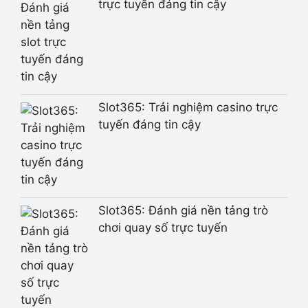
trực tuyến đáng tin cậy
Slot365: Trải nghiệm casino trực
tuyến đáng tin cậy
Slot365: Đánh giá nền tảng trò
chơi quay số trực tuyến