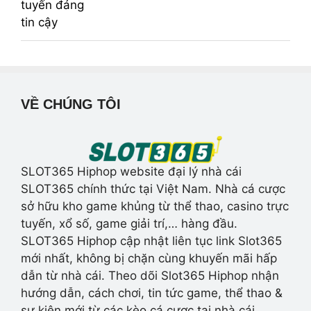
VỀ CHÚNG TÔI
SLOT365 Hiphop website đại lý nhà cái
SLOT365 chính thức tại Việt Nam. Nhà cá cược
sở hữu kho game khủng từ thể thao, casino trực
tuyến, xổ số, game giải trí,… hàng đầu.
SLOT365 Hiphop cập nhật liên tục link Slot365
mới nhất, không bị chặn cùng khuyến mãi hấp
dẫn từ nhà cái. Theo dõi Slot365 Hiphop nhận
hướng dẫn, cách chơi, tin tức game, thể thao &
sự kiện mới từ các kèo cá cược tại nhà cái