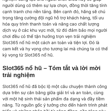
người dùng có thêm sự lựa chọn, đồng thời tăng tính
cạnh tranh cho nền tảng. Bên cạnh đó, hãng sẽ chú
trọng tăng cường đội ngũ hỗ trợ khách hàng, tối ưu
hóa quy trình thanh toán và nâng cao chất lượng
dịch vụ ở các khu vực mới, từ đó đảm bảo mọi người
chơi đều có thể tận hưởng trọn vẹn trải nghiệm
Slot365 nổ hũ một cách an toàn và tiện lợi. Đó là
cam kết và hy vọng cho tương lai mà chúng ta có thể
kỳ vọng từ Slot365 nổ hũ.
Slot365 nổ hũ – Tóm tắt và lời mời
trải nghiệm
Slot365 nổ hũ đã bộc lộ một câu chuyện thành công
dựa trên sự cân bằng giữa giải trí và an toàn, cùng
với một hệ sinh thái sản phẩm đa dạng và đầy tiềm
năng. Từ nguồn gốc ý tưởng cho đến hành trình phát