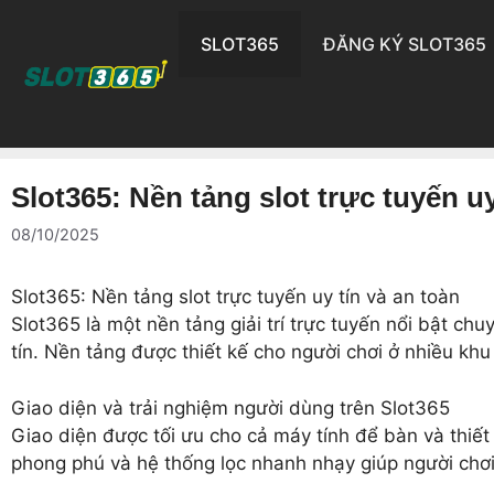
Chuyển
đến
SLOT365
ĐĂNG KÝ SLOT365
nội
dung
Slot365: Nền tảng slot trực tuyến uy
08/10/2025
Slot365: Nền tảng slot trực tuyến uy tín và an toàn
Slot365 là một nền tảng giải trí trực tuyến nổi bật chu
tín. Nền tảng được thiết kế cho người chơi ở nhiều khu
Giao diện và trải nghiệm người dùng trên Slot365
Giao diện được tối ưu cho cả máy tính để bàn và thiết
phong phú và hệ thống lọc nhanh nhạy giúp người chơi 