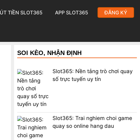
ÚT TIỀN SLOT365
APP SLOT365
ĐĂNG KÝ
SOI KÈO, NHẬN ĐỊNH
Slot365: Nền tảng trò chơi quay
số trực tuyến uy tín
Slot365: Trai nghiem choi game
quay so online hang dau