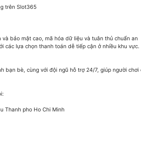
5
 và bảo mật cao, mã hóa dữ liệu và tuân thủ chuẩn an
ới các lựa chọn thanh toán dễ tiếp cận ở nhiều khu vực.
 bạn bè, cùng với đội ngũ hỗ trợ 24/7, giúp người chơi
ôi:
u Thanh pho Ho Chi Minh