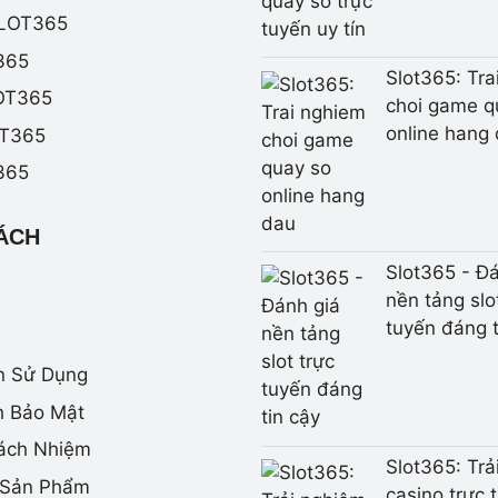
SLOT365
365
Slot365: Tra
OT365
choi game q
online hang
T365
365
ÁCH
Slot365 - Đ
nền tảng slo
tuyến đáng t
n Sử Dụng
h Bảo Mật
rách Nhiệm
Slot365: Trả
 Sản Phẩm
casino trực 