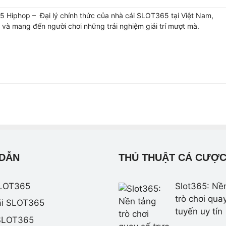
5 Hiphop – Đại lý chính thức của nhà cái SLOT365 tại Việt Nam,
và mang đến người chơi những trải nghiệm giải trí mượt mà.
DẪN
THỦ THUẬT CÁ CƯỢ
SLOT365
Slot365: Nề
trò chơi qua
ãi SLOT365
tuyến uy tín
SLOT365