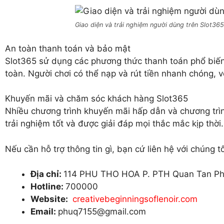
Giao diện và trải nghiệm người dùng trên Slot36
An toàn thanh toán và bảo mật
Slot365 sử dụng các phương thức thanh toán phổ biến
toàn. Người chơi có thể nạp và rút tiền nhanh chóng, v
Khuyến mãi và chăm sóc khách hàng Slot365
Nhiều chương trình khuyến mãi hấp dẫn và chương trình
trải nghiệm tốt và được giải đáp mọi thắc mắc kịp thời.
Nếu cần hỗ trợ thông tin gì, bạn cứ liên hệ với chúng t
Địa chỉ:
114 PHU THO HOA P. PTH Quan Tan Ph
Hotline:
700000
Website:
creativebeginningsoflenoir.com
Email:
phuq7155@gmail.com