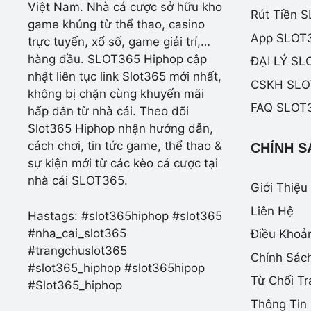
Việt Nam. Nhà cá cược sở hữu kho
Rút Tiền 
game khủng từ thể thao, casino
App SLOT
trực tuyến, xổ số, game giải trí,…
hàng đầu. SLOT365 Hiphop cập
ĐẠI LÝ SL
nhật liên tục link Slot365 mới nhất,
CSKH SLO
không bị chặn cùng khuyến mãi
FAQ SLOT
hấp dẫn từ nhà cái. Theo dõi
Slot365 Hiphop nhận hướng dẫn,
cách chơi, tin tức game, thể thao &
CHÍNH S
sự kiện mới từ các kèo cá cược tại
nhà cái SLOT365.
Giới Thiệu
Liên Hệ
Hastags: #slot365hiphop #slot365
#nha_cai_slot365
Điều Khoả
#trangchuslot365
Chính Sác
#slot365_hiphop #slot365hipop
Từ Chối T
#Slot365_hiphop
Thông Tin