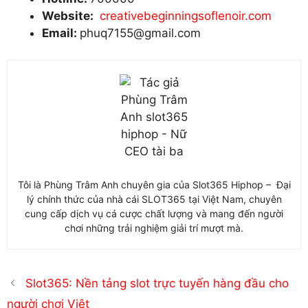
Website:
creativebeginningsoflenoir.com
Email:
phuq7155@gmail.com
Tôi là Phùng Trâm Anh chuyên gia của Slot365 Hiphop – Đại
lý chính thức của nhà cái SLOT365 tại Việt Nam, chuyên
cung cấp dịch vụ cá cược chất lượng và mang đến người
chơi những trải nghiệm giải trí mượt mà.
Slot365: Nền tảng slot trực tuyến hàng đầu cho
người chơi Việt