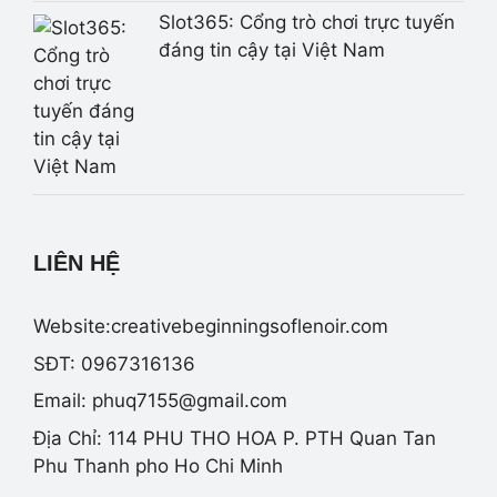
Slot365: Cổng trò chơi trực tuyến
đáng tin cậy tại Việt Nam
LIÊN HỆ
Website:creativebeginningsoflenoir.com
SĐT: 0967316136
Email:
phuq7155@gmail.com
Địa Chỉ: 114 PHU THO HOA P. PTH Quan Tan
Phu Thanh pho Ho Chi Minh