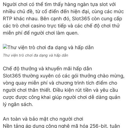
Người chơi có thể tìm thấy hàng ngàn tựa slot với
nhiều chủ đề, từ cổ điển đến hiện đại, cùng các mức
RTP khác nhau. Bên cạnh đó, Slot365 còn cung cấp
các trò chơi casino trực tiếp và các chế độ chơi thử
miễn phí để người chơi làm quen.
Thư viện trò chơi đa dạng và hấp dẫn
Chế độ thưởng và khuyến mãi hấp dẫn
Slot365 thường xuyên có các gói thưởng chào mừng,
vòng quay miễn phí và chương trình tích điểm cho
người chơi thân thiết. Điều kiện rút tiền và yêu cầu
cược được công khai giúp người chơi dễ dàng quản
lý ngân sách.
An toàn và bảo mật cho người chơi
Nền tảng áp dụng công nghệ mã hóa 256-bit, tuân