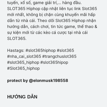
tuyến, xổ số, game giải trí,… hàng đầu.
SLOT365 Hiphop cập nhật liên tục link Slot365
mới nhất, không bị chặn cùng khuyến mãi hấp
dẫn từ nhà cái. Theo dõi Slot365 Hiphop nhận
hướng dẫn, cách chơi, tin tức game, thể thao &
sự kiện mới từ các kèo cá cược tại nhà cái
SLOT365.
Hastags: #slot365hiphop #slot365
#nha_cai_slot365 #trangchuslot365
#slot365_hiphop #slot365hipop
#Slot365_hiphop
protect by @elonmusk198558
HƯỚNG DẪN