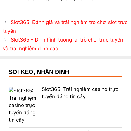
Slot365: Đánh giá và trải nghiệm trò chơi slot trực
tuyến
Slot365 – Định hình tương lai trò chơi trực tuyến
và trải nghiệm đỉnh cao
SOI KÈO, NHẬN ĐỊNH
Slot365: Trải nghiệm casino trực
tuyến đáng tin cậy