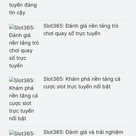
Slot365: Đánh giá nền tảng trò
chơi quay số trực tuyến
Slot365: Khám phá nền tảng cá
cược slot trực tuyến nổi bật
Slot365: Đánh giá và trải nghiệm