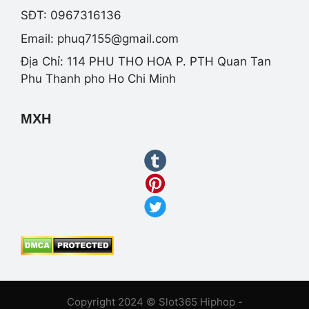
SĐT: 0967316136
Email:
phuq7155@gmail.com
Địa Chỉ: 114 PHU THO HOA P. PTH Quan Tan
Phu Thanh pho Ho Chi Minh
MXH
Copyright 2024 © Slot365 Hiphop -