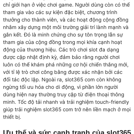
chỉ giới hạn ở việc chơi game. Người dùng còn có thể
tham gia vào các sự kiện đặc biệt, chương trình
thưởng cho thành viên, và các hoạt động cộng đồng
nhằm xây dựng một môi trường giải trí lành mạnh và
gắn kết. Đó là minh chứng cho sự tôn trọng lẫn sự
tham gia của cộng đồng trong mọi khía cạnh hoạt
động của thương hiệu. Các trò chơi slot đa dạng
được cập nhật định kỳ, đảm bảo rằng người chơi
luôn có thể khám phá những cơ hội chiến thắng mới,
với tỉ lệ trò chơi công bằng được xác nhận bởi các
đối tác độc lập. Ngoài ra, slot365 com còn không
ngừng tối ưu hóa cho di động, vì phần lớn người
dùng hiện nay thường truy cập từ điện thoại thông
minh. Tốc độ tải nhanh và trải nghiệm touch-friendly
giúp trải nghiệm slot365 com trở nên liền mạch ở mọi
thiết bị.
Ưu thế và sức cạnh tranh của slot365