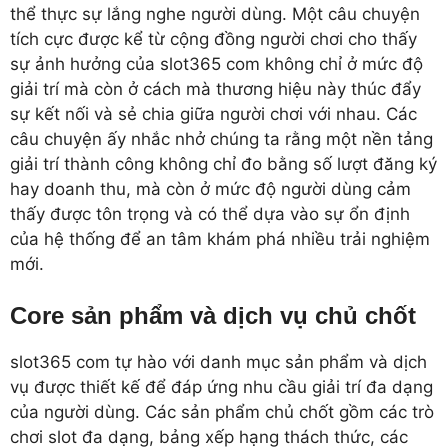
thể thực sự lắng nghe người dùng. Một câu chuyện
tích cực được kể từ cộng đồng người chơi cho thấy
sự ảnh hưởng của slot365 com không chỉ ở mức độ
giải trí mà còn ở cách mà thương hiệu này thúc đẩy
sự kết nối và sẻ chia giữa người chơi với nhau. Các
câu chuyện ấy nhắc nhở chúng ta rằng một nền tảng
giải trí thành công không chỉ đo bằng số lượt đăng ký
hay doanh thu, mà còn ở mức độ người dùng cảm
thấy được tôn trọng và có thể dựa vào sự ổn định
của hệ thống để an tâm khám phá nhiều trải nghiệm
mới.
Core sản phẩm và dịch vụ chủ chốt
slot365 com tự hào với danh mục sản phẩm và dịch
vụ được thiết kế để đáp ứng nhu cầu giải trí đa dạng
của người dùng. Các sản phẩm chủ chốt gồm các trò
chơi slot đa dạng, bảng xếp hạng thách thức, các