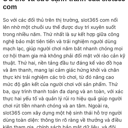
com
So với các đối thủ trên thị trường, slot365 com nổi
lên nhờ một chuỗi ưu thế được duy trì xuyên suốt
trong nhiều năm. Thứ nhất là sự kết hợp giữa công
nghệ bảo mật tiên tiến và trải nghiệm người dùng
mạch lạc, giúp người chơi nắm bắt nhanh chóng mọi
cơ hội tham gia mà không phải đối mặt với rào cản kỹ
thuật. Thứ hai, nền tảng đầu tư đáng kể vào đồ họa
và âm thanh, mang lại cảm giác hứng khởi và chân
thực khi trải nghiệm các trò chơi, từ đó nâng cao
mức độ gắn kết của người chơi với sản phẩm. Thứ
ba, quy trình thanh toán đa dạng và an toàn, với xác
thực hai yếu tố và quản lý rủi ro hiệu quả giúp người
chơi rút tiền nhanh chóng và an tâm. Ngoài ra,
slot365 com xây dựng một hệ sinh thái hỗ trợ người
dùng toàn diện: thông tin rõ ràng về thưởng và điều
kiện tham gia, chính sách bảo mật dữ liệu, và đội