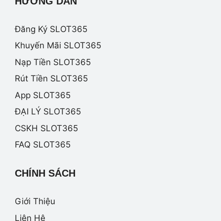
HƯỚNG DẪN
Đăng Ký SLOT365
Khuyến Mãi SLOT365
Nạp Tiền SLOT365
Rút Tiền SLOT365
App SLOT365
ĐẠI LÝ SLOT365
CSKH SLOT365
FAQ SLOT365
CHÍNH SÁCH
Giới Thiệu
Liên Hệ