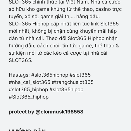
SLOT365 chính thức tại Việt Nam. Nhà cá cược
sở hữu kho game khủng từ thể thao, casino trực
tuyến, xổ số, game giải trí,… hàng đầu.
SLOT365 Hiphop cập nhật liên tục link Slot365
mới nhất, không bị chặn cùng khuyến mãi hấp
dẫn từ nhà cái. Theo dõi Slot365 Hiphop nhận
hướng dẫn, cách chơi, tin tức game, thể thao &
sự kiện mới từ các kèo cá cược tại nhà cái
SLOT365.
Hastags: #slot365hiphop #slot365
#nha_cai_slot365 #trangchuslot365
#slot365_hiphop #slot365hipop
#Slot365_hiphop
protect by @elonmusk198558