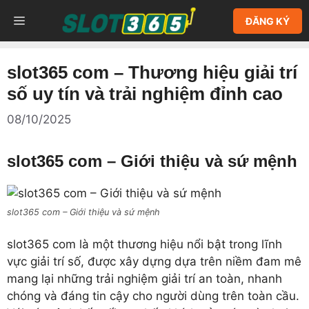
Chuyển
MENU
ĐĂNG KÝ
đến
nội
dung
slot365 com – Thương hiệu giải trí
số uy tín và trải nghiệm đỉnh cao
08/10/2025
slot365 com – Giới thiệu và sứ mệnh
slot365 com – Giới thiệu và sứ mệnh
slot365 com là một thương hiệu nổi bật trong lĩnh
vực giải trí số, được xây dựng dựa trên niềm đam mê
mang lại những trải nghiệm giải trí an toàn, nhanh
chóng và đáng tin cậy cho người dùng trên toàn cầu.