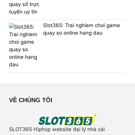
Slot365: Trai nghiem choi game
quay so online hang dau
VỀ CHÚNG TÔI
SLOT365 Hiphop website đại lý nhà cái