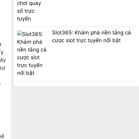
Slot365: Khám phá nền tảng cá
cược slot trực tuyến nổi bật
ừ
ấy
Đây
 sự
h
hế