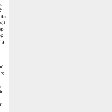
.
ới
365
mật
ặp
ệp
ng
hỏ
trò
g
in
rị