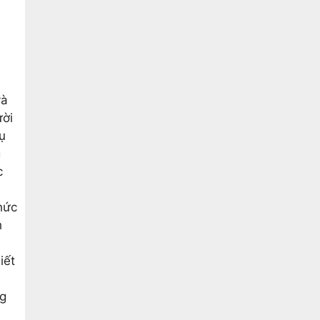
và
ười
ụ
g
c
hức
h
iết
ng