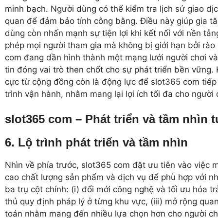
minh bạch. Người dùng có thể kiểm tra lịch sử giao dịc
quan để đảm bảo tính công bằng. Điều này giúp gia tăn
dùng còn nhấn mạnh sự tiện lợi khi kết nối với nền t
phép mọi người tham gia mà không bị giới hạn bởi rào
com đang dần hình thành một mạng lưới người chơi và
tin đóng vai trò then chốt cho sự phát triển bền vững. K
cực từ cộng đồng còn là động lực để slot365 com tiếp 
trình vận hành, nhằm mang lại lợi ích tối đa cho người 
slot365 com – Phát triển và tầm nhìn t
6. Lộ trình phát triển và tầm nhìn
Nhìn về phía trước, slot365 com đặt ưu tiên vào việc 
cao chất lượng sản phẩm và dịch vụ để phù hợp với nhữ
ba trụ cột chính: (i) đổi mới công nghệ và tối ưu hóa t
thủ quy định pháp lý ở từng khu vực, (iii) mở rộng qua
toán nhằm mang đến nhiều lựa chọn hơn cho người chơ