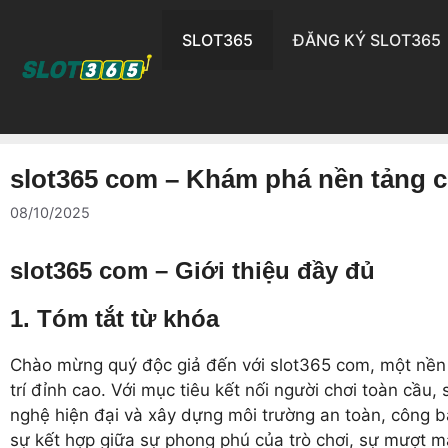
Chuyển
đến
SLOT365
ĐĂNG KÝ SLOT365
nội
dung
slot365 com – Khám phá nền tảng ch
08/10/2025
slot365 com – Giới thiệu đầy đủ
1. Tóm tắt từ khóa
Chào mừng quý độc giả đến với slot365 com, một nền tả
trí đỉnh cao. Với mục tiêu kết nối người chơi toàn cầu
nghệ hiện đại và xây dựng môi trường an toàn, công b
sự kết hợp giữa sự phong phú của trò chơi, sự mượt mà