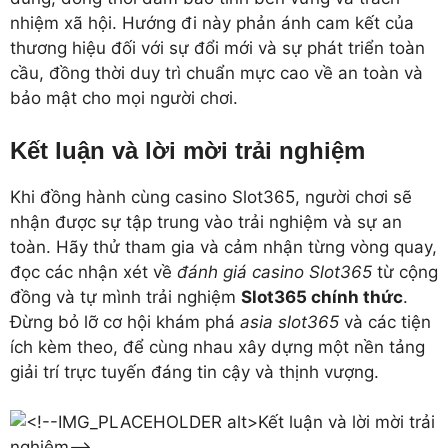
nhiệm xã hội. Hướng đi này phản ánh cam kết của
thương hiệu đối với sự đổi mới và sự phát triển toàn
cầu, đồng thời duy trì chuẩn mực cao về an toàn và
bảo mật cho mọi người chơi.
Kết luận và lời mời trải nghiệm
Khi đồng hành cùng casino Slot365, người chơi sẽ
nhận được sự tập trung vào trải nghiệm và sự an
toàn. Hãy thử tham gia và cảm nhận từng vòng quay,
đọc các nhận xét về
đánh giá casino Slot365
từ cộng
đồng và tự mình trải nghiệm
Slot365 chính thức
.
Đừng bỏ lỡ cơ hội khám phá
asia slot365
và các tiện
ích kèm theo, để cùng nhau xây dựng một nền tảng
giải trí trực tuyến đáng tin cậy và thịnh vượng.