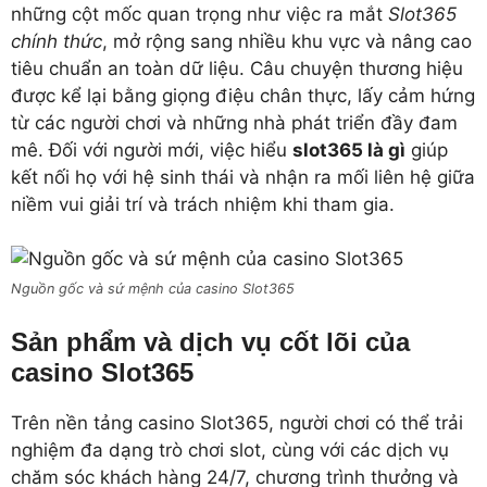
những cột mốc quan trọng như việc ra mắt
Slot365
chính thức
, mở rộng sang nhiều khu vực và nâng cao
tiêu chuẩn an toàn dữ liệu. Câu chuyện thương hiệu
được kể lại bằng giọng điệu chân thực, lấy cảm hứng
từ các người chơi và những nhà phát triển đầy đam
mê. Đối với người mới, việc hiểu
slot365 là gì
giúp
kết nối họ với hệ sinh thái và nhận ra mối liên hệ giữa
niềm vui giải trí và trách nhiệm khi tham gia.
Nguồn gốc và sứ mệnh của casino Slot365
Sản phẩm và dịch vụ cốt lõi của
casino Slot365
Trên nền tảng casino Slot365, người chơi có thể trải
nghiệm đa dạng trò chơi slot, cùng với các dịch vụ
chăm sóc khách hàng 24/7, chương trình thưởng và