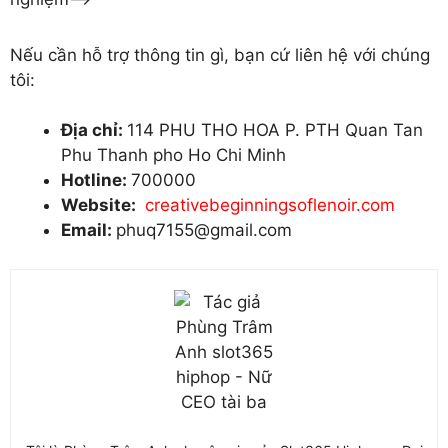
Nếu cần hỗ trợ thông tin gì, bạn cứ liên hệ với chúng
tôi:
Địa chỉ:
114 PHU THO HOA P. PTH Quan Tan
Phu Thanh pho Ho Chi Minh
Hotline:
700000
Website:
creativebeginningsoflenoir.com
Email:
phuq7155@gmail.com