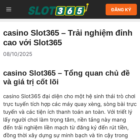
Chuyển
MENU
ĐĂNG KÝ
đến
nội
dung
casino Slot365 – Trải nghiệm đỉnh
cao với Slot365
08/10/2025
casino Slot365 – Tổng quan chủ đề
và giá trị cốt lõi
casino Slot365 đại diện cho một hệ sinh thái trò chơi
trực tuyến tích hợp các máy quay xèng, sòng bài trực
tuyến và các tiện ích thanh toán an toàn. Với triết lý
lấy người chơi làm trọng tâm, nền tảng này mang
đến trải nghiệm liền mạch từ đăng ký đến rút tiền,
đồng thời xây dựng sự minh bạch và tin cậy trong